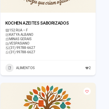
KOCHEN AZEITES SABORIZADOS
152 RUA – F
KATYA ALBANO
MINAS GERAIS
VESPASIANO
(31) 99788-6627
(31) 99788-6627
ALIMENTOS
2