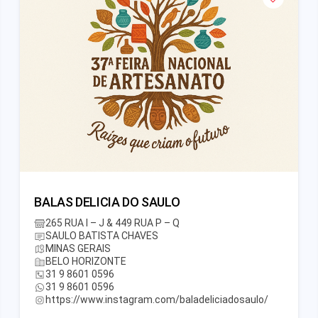
BALAS DELICIA DO SAULO
265 RUA I – J & 449 RUA P – Q
SAULO BATISTA CHAVES
MINAS GERAIS
BELO HORIZONTE
31 9 8601 0596
31 9 8601 0596
https://www.instagram.com/baladeliciadosaulo/