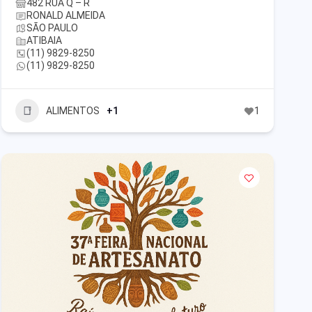
482 RUA Q – R
RONALD ALMEIDA
SÃO PAULO
ATIBAIA
(11) 9829-8250
(11) 9829-8250
ALIMENTOS
+1
1