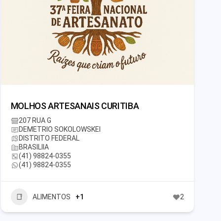
MOLHOS ARTESANAIS CURITIBA
207 RUA G
DEMETRIO SOKOLOWSKEI
DISTRITO FEDERAL
BRASILIIA
(41) 98824-0355
(41) 98824-0355
ALIMENTOS
+1
2