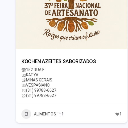
KOCHEN AZEITES SABORIZADOS
152 RUA F
KATYA
MINAS GERAIS
VESPASIANO
(31) 99788-6627
(31) 99788-6627
ALIMENTOS
+1
1