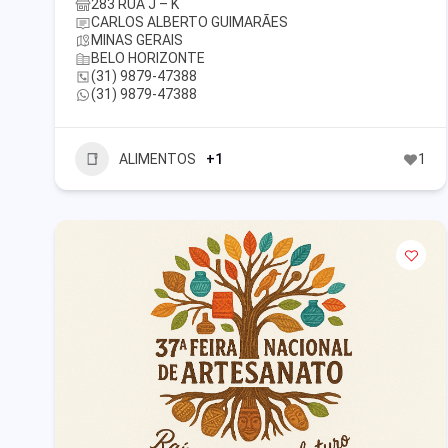
283 RUA J – K
CARLOS ALBERTO GUIMARÃES
MINAS GERAIS
BELO HORIZONTE
(31) 9879-47388
(31) 9879-47388
ALIMENTOS
+1
1