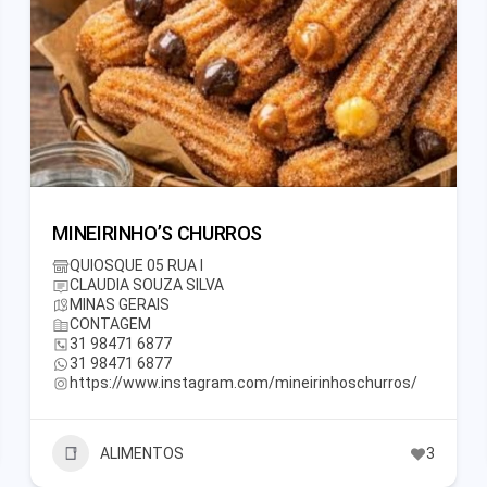
MINEIRINHO’S CHURROS
QUIOSQUE 05 RUA I
CLAUDIA SOUZA SILVA
MINAS GERAIS
CONTAGEM
31 98471 6877
31 98471 6877
https://www.instagram.com/mineirinhoschurros/
ALIMENTOS
3